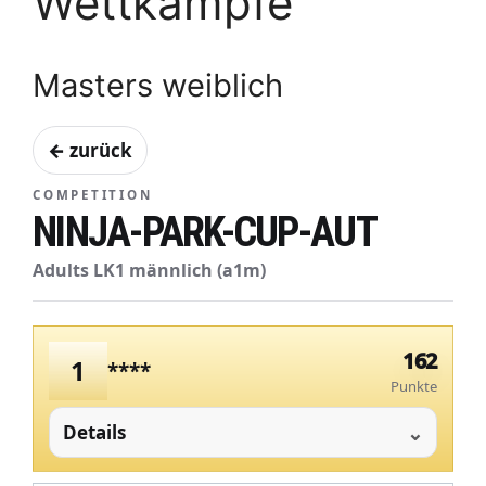
Wettkämpfe
Masters weiblich
← zurück
COMPETITION
NINJA-PARK-CUP-AUT
Adults LK1 männlich (a1m)
162
1
****
Punkte
Details