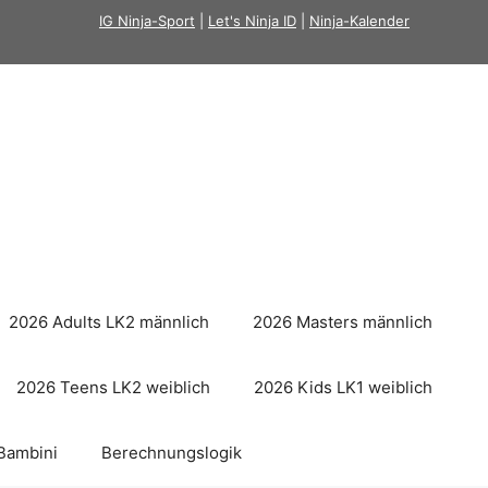
IG Ninja-Sport
|
Let's Ninja ID
|
Ninja-Kalender
2026 Adults LK2 männlich
2026 Masters männlich
2026 Teens LK2 weiblich
2026 Kids LK1 weiblich
Bambini
Berechnungslogik