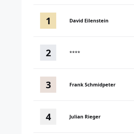
1
David Eilenstein
2
****
3
Frank Schmidpeter
4
Julian Rieger