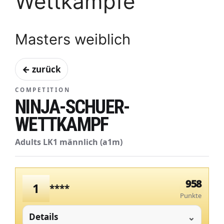
Wettkämpfe
Masters weiblich
← zurück
COMPETITION
NINJA-SCHUER-
WETTKAMPF
Adults LK1 männlich (a1m)
958
1
****
Punkte
Details